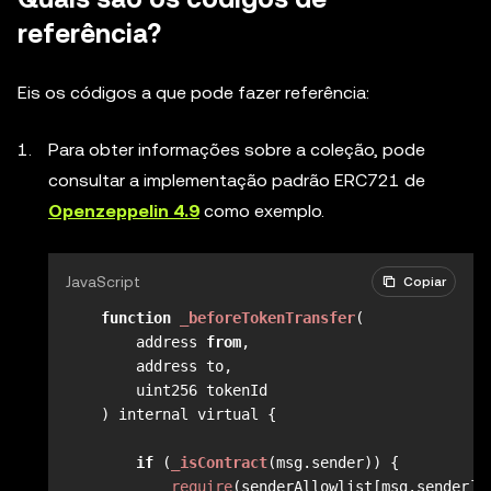
referência?
Eis os códigos a que pode fazer referência:
Para obter informações sobre a coleção, pode
consultar a implementação padrão ERC721 de
Openzeppelin 4.9
como exemplo.
JavaScript
Copiar
function
_beforeTokenTransfer
(
        address 
from
,

        address to,

        uint256 tokenId

) internal virtual {

if
 (
_isContract
(msg.
sender
)) {

require
(senderAllowlist[msg.
sender
],