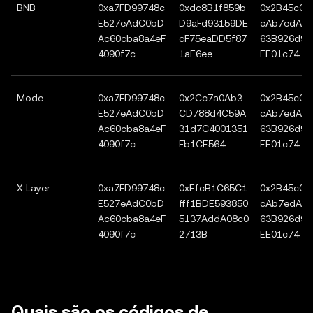
BNB
0xa7FD99748c
0xdc8B1f859b
0x2B45c08
E527eAdC0bD
D9aFd93159DE
cAb7edA8
Ac60cba8a4eF
cF75eaDD5f87
63B926d9A
4090f7c
1aE6ee
EE01c74
Mode
0xa7FD99748c
0x2Cc7a0Ab3
0x2B45c08
E527eAdC0bD
CD788d4C59A
cAb7edA8
Ac60cba8a4eF
31d7C4001351
63B926d9A
4090f7c
Fb1CE564
EE01c74
X Layer
0xa7FD99748c
0xEfcB1C65C1
0x2B45c08
E527eAdC0bD
fff1BDE593850
cAb7edA8
Ac60cba8a4eF
5137AddA08c0
63B926d9A
4090f7c
2713B
EE01c74
Quais são os códigos de