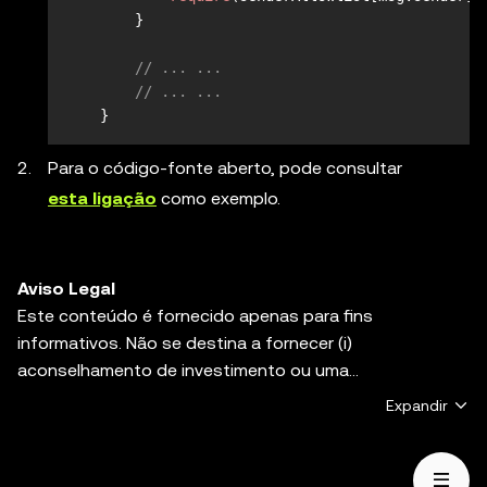
        }

// ... ...
// ... ...
    }
Para o código-fonte aberto, pode consultar
esta ligação
como exemplo.
Aviso Legal
Este conteúdo é fornecido apenas para fins
informativos. Não se destina a fornecer (i)
aconselhamento de investimento ou uma
recomendação de investimento, (ii) uma oferta,
Expandir
solicitação ou incentivo para comprar, vender ou manter
ativos digitais, ou (iii) aconselhamento financeiro,
contabilístico, jurídico ou fiscal. Os ativos digitais,