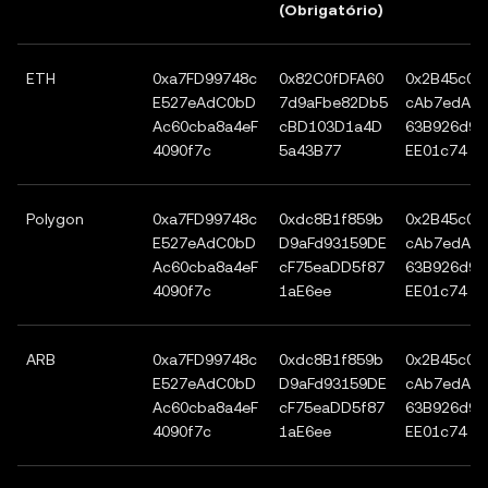
(Obrigatório)
ETH
0xa7FD99748c
0x82C0fDFA60
0x2B45c08
E527eAdC0bD
7d9aFbe82Db5
cAb7edA8
Ac60cba8a4eF
cBD103D1a4D
63B926d9A
4090f7c
5a43B77
EE01c74
Polygon
0xa7FD99748c
0xdc8B1f859b
0x2B45c08
E527eAdC0bD
D9aFd93159DE
cAb7edA8
Ac60cba8a4eF
cF75eaDD5f87
63B926d9A
4090f7c
1aE6ee
EE01c74
ARB
0xa7FD99748c
0xdc8B1f859b
0x2B45c08
E527eAdC0bD
D9aFd93159DE
cAb7edA8
Ac60cba8a4eF
cF75eaDD5f87
63B926d9A
4090f7c
1aE6ee
EE01c74