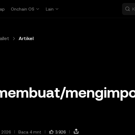
ap
Onchain OS
Lain
llet
Artikel
 membuat/mengimpo
u 2026
Baca 4 mnt
3.926