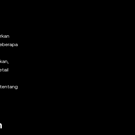
rkan
beberapa
kan,
tail
 tentang
n