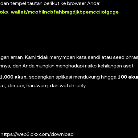
 dan tempel tautan berikut ke browser Anda:
/okx-wallet/mcohilncbfahbmgdjkbpemcciiolgcge
ngan aman. Kami tidak menyimpan kata sandi atau seed phra
annya, dan Anda mungkin menghadapi risiko kehilangan aset.
1.000 akun
, sedangkan aplikasi mendukung hingga
100 aku
at, diimpor, hardware, dan watch-only.
: https://web3.okx.com/download