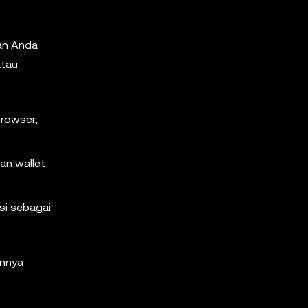
kan Anda
atau
browser,
an wallet
si sebagai
annya