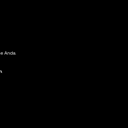
se Anda.
n
.