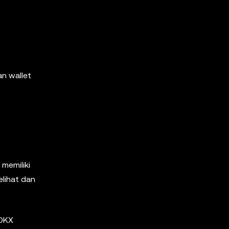
n wallet
memiliki
lihat dan
 OKX