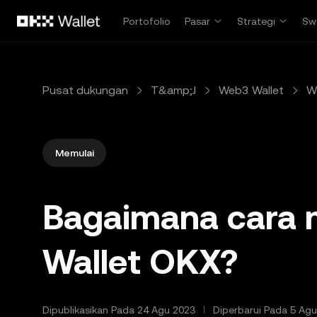
Lewati ke konten utama
Portofolio
Pasar
Strategi
Sw
Pusat dukungan
T&amp;J
Web3 Wallet
Wa
Memulai
Bagaimana cara
Wallet OKX?
Dipublikasikan Pada 24 Agu 2023
Diperbarui Pada 5 Ag