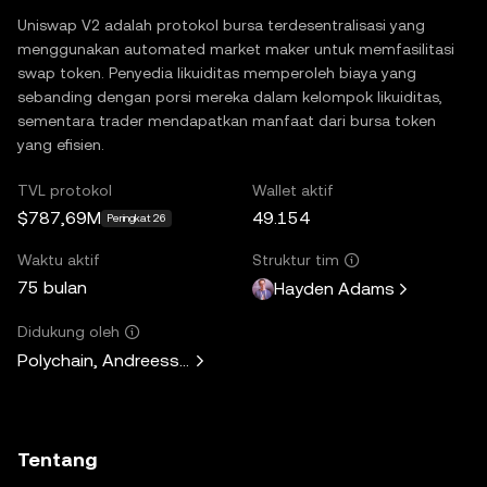
Uniswap V2 adalah protokol bursa terdesentralisasi yang
menggunakan automated market maker untuk memfasilitasi
swap token. Penyedia likuiditas memperoleh biaya yang
sebanding dengan porsi mereka dalam kelompok likuiditas,
sementara trader mendapatkan manfaat dari bursa token
yang efisien.
TVL protokol
Wallet aktif
$787,69M
49.154
Peringkat 26
Waktu aktif
Struktur tim
75 bulan
Hayden Adams
Didukung oleh
Polychain, Andreessen Horowitz, Paradigm, Variant Fund, 
Tentang