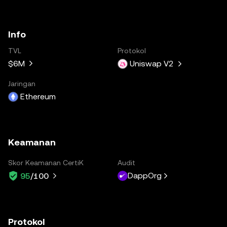
Info
TVL
Protokol
$6M
Uniswap V2
Jaringan
Ethereum
Keamanan
Skor Keamanan CertiK
Audit
DappOrg
95
/100
Protokol