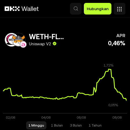
Lewati ke konten utama
Hubungkan
WETH-FLOKI
APR
0,46%
Uniswap V2
1 Minggu
1 Bulan
3 Bulan
1 Tahun