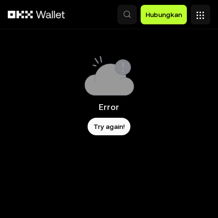
Lewati ke konten utama
Hubungkan
Error
Try again!