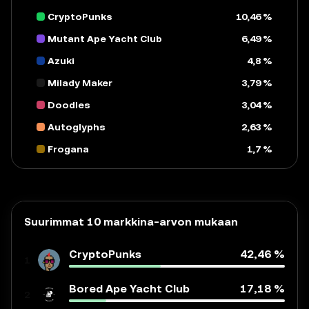
CryptoPunks
10,46 %
Mutant Ape Yacht Club
6,49 %
Azuki
4,8 %
Milady Maker
3,79 %
Doodles
3,04 %
Autoglyphs
2,63 %
Frogana
1,7 %
Suurimmat 10 markkina-arvon mukaan
CryptoPunks
42,46 %
1
Bored Ape Yacht Club
17,18 %
2