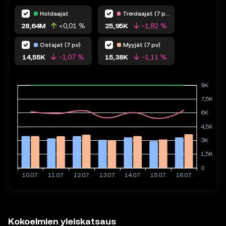
Holdaajat
Treidaajat (7 pv)
28,64M
<0,01 %
25,95K
−1,82 %
Ostajat (7 pv)
Myyjät (7 pv)
14,55K
−1,07 %
15,38K
−1,11 %
Kokoelmien yleiskatsaus