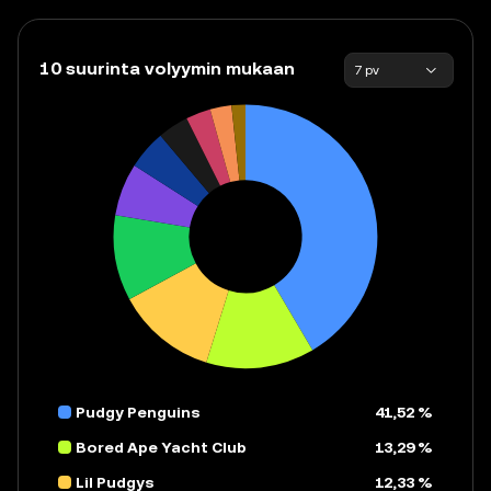
10 suurinta volyymin mukaan
7 pv
Pudgy Penguins
41,52 %
Bored Ape Yacht Club
13,29 %
Lil Pudgys
12,33 %