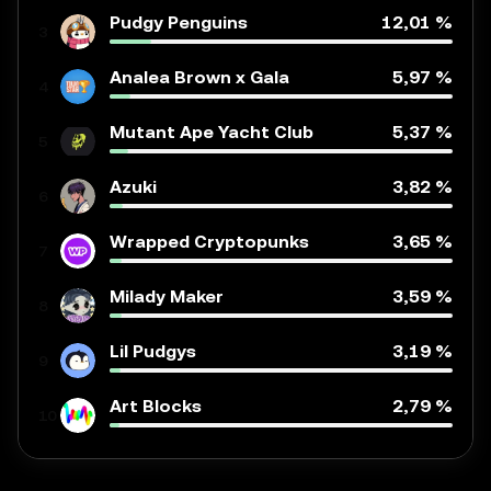
Pudgy Penguins
12,01 %
3
Analea Brown x Gala
5,97 %
4
Mutant Ape Yacht Club
5,37 %
5
Azuki
3,82 %
6
Wrapped Cryptopunks
3,65 %
7
Milady Maker
3,59 %
8
Lil Pudgys
3,19 %
9
Art Blocks
2,79 %
10