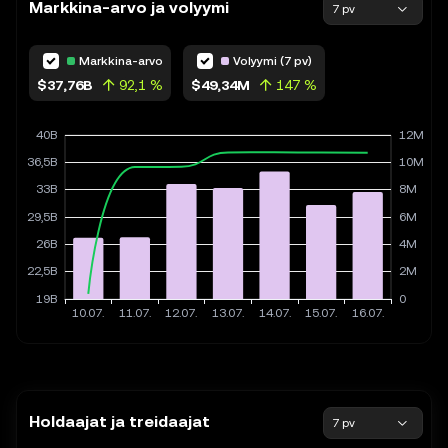
Markkina-arvo ja volyymi
7 pv
Markkina-arvo
Volyymi (7 pv)
$37,76B
92,1 %
$49,34M
147 %
Holdaajat ja treidaajat
7 pv