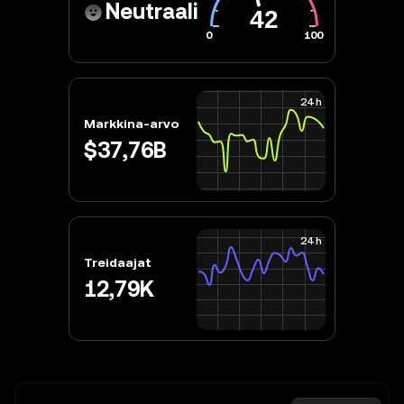
Neutraali
0
100
24 h
Markkina-arvo
$37,76B
24 h
Treidaajat
12,79K