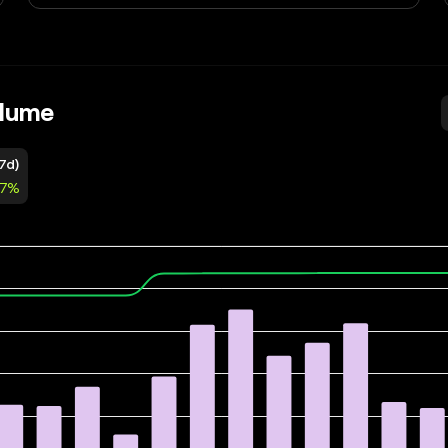
olume
7d)
47%