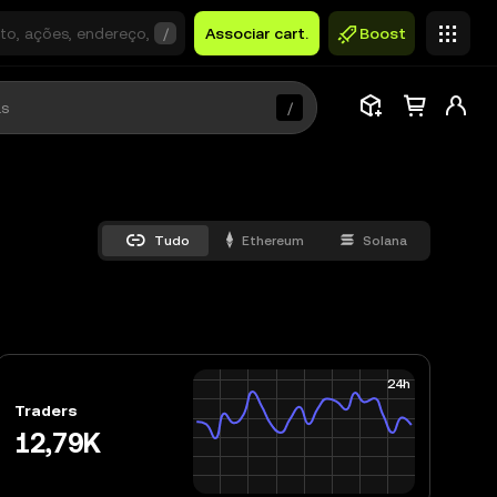
/
Associar cart.
Boost
/
Tudo
Ethereum
Solana
24h
Traders
12,79K