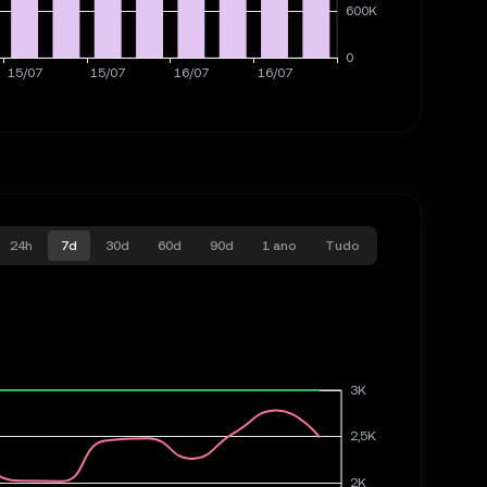
24h
7d
30d
60d
90d
1 ano
Tudo