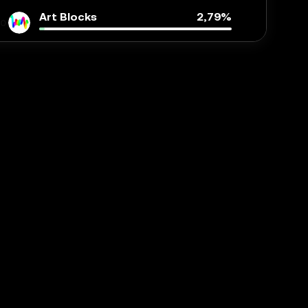
Art Blocks
2,79%
0