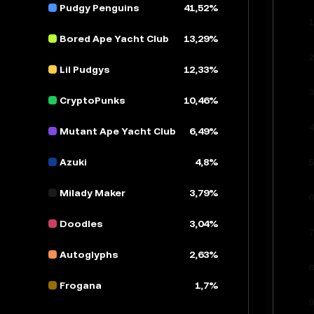
Pudgy Penguins
41,52%
1
Bored Ape Yacht Club
13,29%
2
Lil Pudgys
12,33%
3
CryptoPunks
10,46%
4
Mutant Ape Yacht Club
6,49%
Azuki
4,8%
5
Milady Maker
3,79%
6
Doodles
3,04%
7
Autoglyphs
2,63%
8
Frogana
1,7%
9