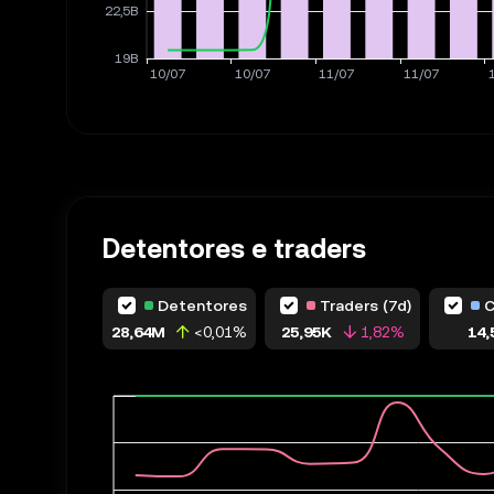
Detentores e traders
Detentores
Traders (7d)
C
28,64M
<0,01%
25,95K
1,82%
14,