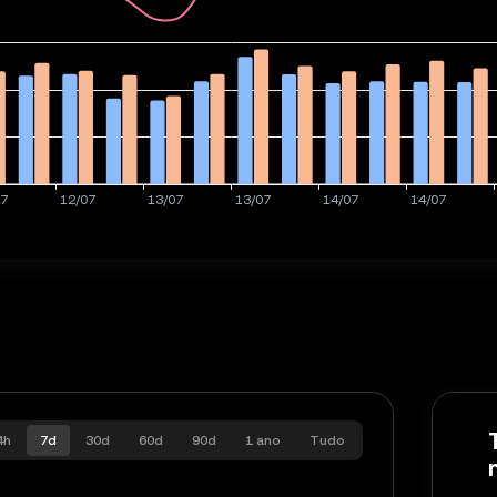
4h
7d
30d
60d
90d
1 ano
Tudo