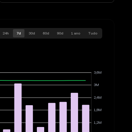
24h
7d
30d
60d
90d
1 ano
Tudo