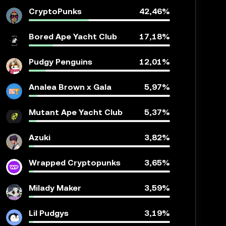
CryptoPunks
42,46%
Bored Ape Yacht Club
17,18%
Pudgy Penguins
12,01%
Analea Brown x Gala
5,97%
Mutant Ape Yacht Club
5,37%
Azuki
3,82%
Wrapped Cryptopunks
3,65%
Milady Maker
3,59%
Lil Pudgys
3,19%