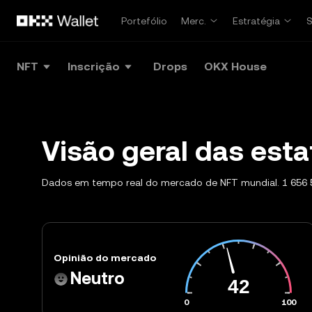
Avançar para conteúdo principal
Portefólio
Merc.
Estratégia
NFT
Inscrição
Drops
OKX House
Visão geral das esta
Dados em tempo real do mercado de NFT mundial. 1 656 5
Opinião do mercado
Neutro
0
100