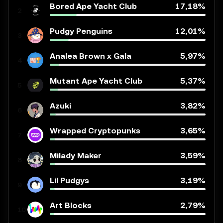
Bored Ape Yacht Club
17,18%
2
Pudgy Penguins
12,01%
3
Analea Brown x Gala
5,97%
4
Mutant Ape Yacht Club
5,37%
5
Azuki
3,82%
6
Wrapped Cryptopunks
3,65%
7
Milady Maker
3,59%
8
Lil Pudgys
3,19%
9
Art Blocks
2,79%
10