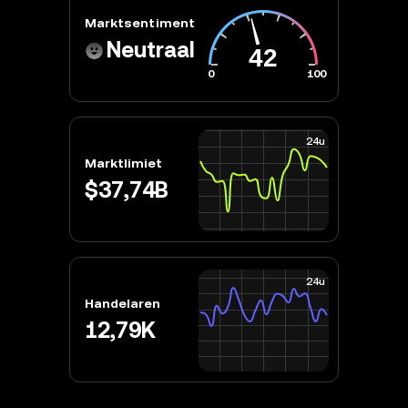
Marktsentiment
Neutraal
0
100
24u
Marktlimiet
$37,74B
24u
Handelaren
12,79K