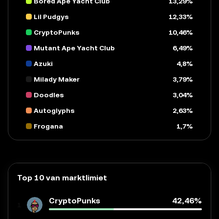
Bored Ape Yacht Club
13,29%
Lil Pudgys
12,33%
CryptoPunks
10,46%
Mutant Ape Yacht Club
6,49%
Azuki
4,8%
Milady Maker
3,79%
Doodles
3,04%
Autoglyphs
2,63%
Frogana
1,7%
Top 10 van marktlimiet
CryptoPunks
42,46%
1