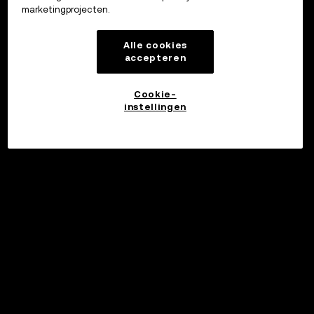
marketingprojecten.
Alle cookies
accepteren
Cookie-
instellingen
©2017 - 2026 WEB3.OKX.COM
Nederlands/USD