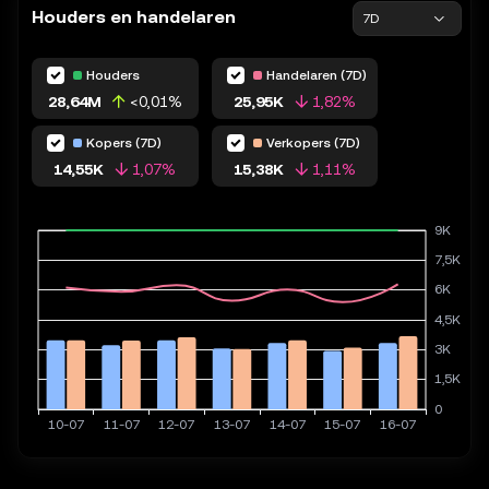
Houders en handelaren
7D
Houders
Handelaren (7D)
28,64M
<0,01%
25,95K
1,82%
Kopers (7D)
Verkopers (7D)
14,55K
1,07%
15,38K
1,11%