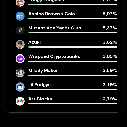
3
Analea Brown x Gala
5,97%
4
Mutant Ape Yacht Club
5,37%
5
Azuki
3,82%
6
Wrapped Cryptopunks
3,65%
7
Milady Maker
3,59%
8
Lil Pudgys
3,19%
9
Art Blocks
2,79%
10