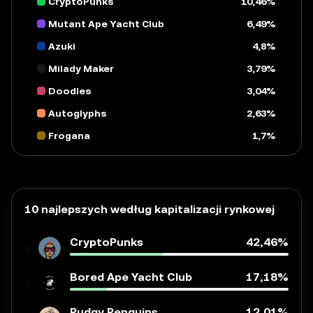
CryptoPunks
10,46%
Mutant Ape Yacht Club
6,49%
Azuki
4,8%
Milady Maker
3,79%
Doodles
3,04%
Autoglyphs
2,63%
Frogana
1,7%
10 najlepszych według kapitalizacji rynkowej
CryptoPunks
42,46%
1
Bored Ape Yacht Club
17,18%
2
Pudgy Penguins
12,01%