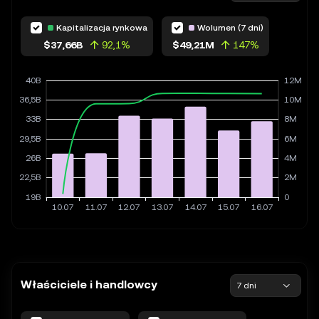
Kapitalizacja rynkowa
Wolumen (7 dni)
$37,66B
92,1%
$49,21M
147%
Właściciele i handlowcy
7 dni