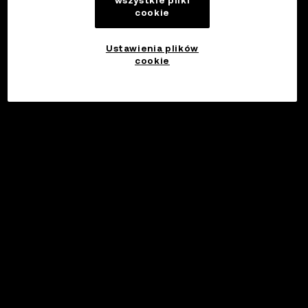
wszystkie pliki
cookie
Ustawienia plików
cookie
©2017 - 2026 WEB3.OKX.COM
Polski/USD
Więcej o OKX Web3