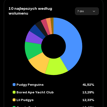
10 najlepszych według
7 dni
wolumenu
Pudgy Penguins
41,52%
Bored Ape Yacht Club
13,29%
Lil Pudgys
12,33%