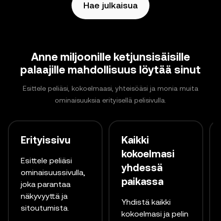
Hae julkaisua
Anne miljoonille ketjunsisäisille
palaajille mahdollisuus löytää sinut
Esittele peliäsi, kokoelmaasi, yhteisöäsi ja monia muita
ominaisuuksia erityisellä pelisivulla.
Erityissivu
Kaikki
kokoelmasi
Esittele peliäsi
yhdessä
ominaisuussivulla,
paikassa
joka parantaa
näkyvyyttä ja
Yhdistä kaikki
sitoutumista.
kokoelmasi ja pelin