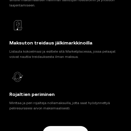
laajentamiseen.
Maksuton treidaus jälkimarkkinoilla
Listauta kokoelmasi ja esittele sitä Marketplacessa, jossa pelaajat
voivat nauttia treidauksesta ilman maksua.
Rojaltien periminen
Minttaa ja peri rojalteja nollamaksuilla, jotta saat hyödynnettyä
peliresurssiesi arvon maksimaalisesti.