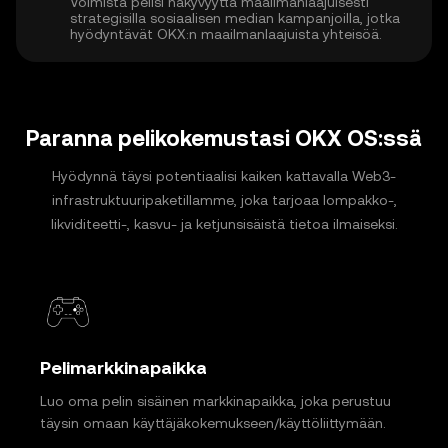
Voimista pelisi näkyvyyttä maailmanlaajuisesti
strategisilla sosiaalisen median kampanjoilla, jotka
hyödyntävät OKX:n maailmanlaajuista yhteisöä.
Paranna pelikokemustasi OKX OS:ssä
Hyödynnä täysi potentiaalisi kaiken kattavalla Web3-
infrastruktuuripaketillamme, joka tarjoaa lompakko-,
likviditeetti-, kasvu- ja ketjunsisäistä tietoa ilmaiseksi.
Pelimarkkinapaikka
Luo oma pelin sisäinen markkinapaikka, joka perustuu
täysin omaan käyttäjäkokemukseen/käyttöliittymään.