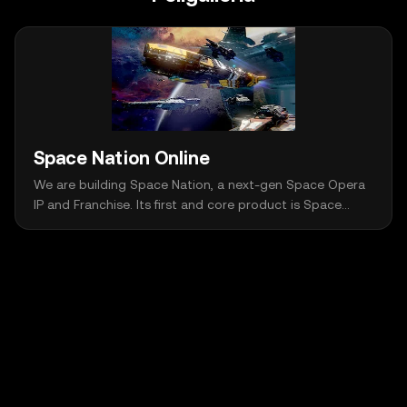
Space Nation Online
We are building Space Nation, a next-gen Space Opera
IP and Franchise. Its first and core product is Space
Nation Online, a Web3 Space Opera MMORPG, which
has been built for almost 4 years. Leveraging Web3
technologies and tools, we emphasize the integration
of P4F and P2E in the game world, constructing a
complex and sustainable in-game economy, to cater to
both the massive Web2 gamers and selected Web3
users. Our aim is to elevate liquidity in the game
ecosystem to unprecedented levels and build a virtual
economy beyond imagination.