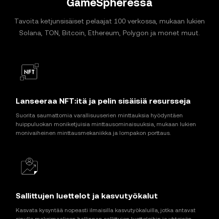
GameSpheressä
Tavoita ketjunsisäiset pelaajat 100 verkossa, mukaan lukien
Solana, TON, Bitcoin, Ethereum, Polygon ja monet muut.
Lanseeraa NFT:itä ja pelin sisäisiä resursseja
Suorita saumattomia varallisuuserien minttauksia hyödyntäen
huippuluokan moniketjuisia minttausominaisuuksia, mukaan lukien
monivaiheinen minttausmekaniikka ja lompakon porttaus.
Sallittujen luettelot ja kasvutyökalut
Kasvata kysyntää nopeasti ilmaisilla kasvutyökaluilla, jotka antavat
sinulle maksimaalisen hallinnan sallittujen luetteloihin ja yhteisön