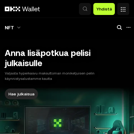
Siirry pääsisältöön
Yhdistä
NFT
Anna lisäpotkua pelisi
julkaisulle
Valjasta hyperkasvu maksuttoman moniketjuisen pelin
käynnistysalustamme kautta
Hae julkaisua