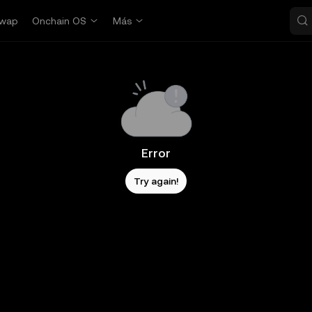
wap
Onchain OS
Más
Error
Try again!