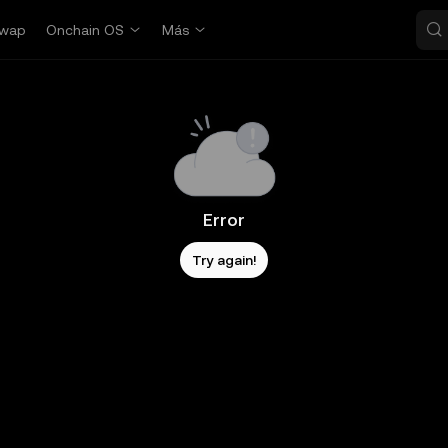
wap
Onchain OS
Más
Error
Try again!