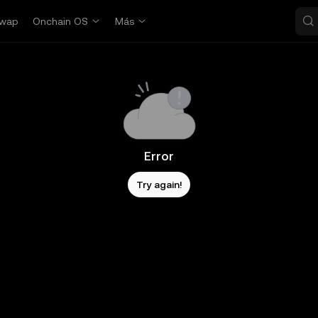
wap
Onchain OS
Más
Error
Try again!