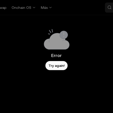
wap
Onchain OS
Más
Error
Try again!