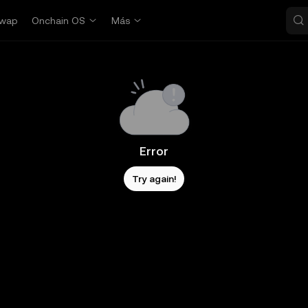
wap
Onchain OS
Más
Error
Try again!