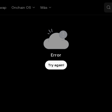
wap
Onchain OS
Más
Error
Try again!