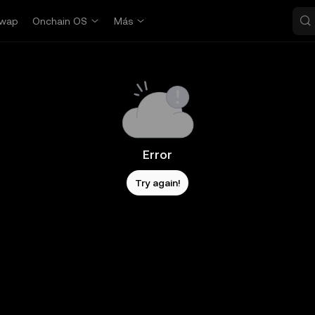
wap
Onchain OS
Más
Error
Try again!