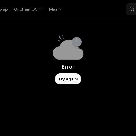
wap
Onchain OS
Más
Error
Try again!