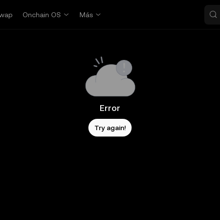
wap
Onchain OS
Más
Error
Try again!