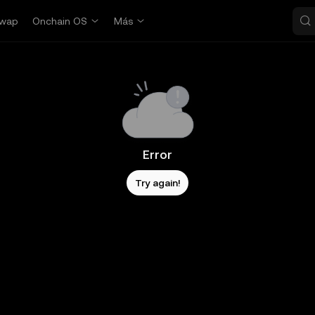
wap
Onchain OS
Más
Error
Try again!