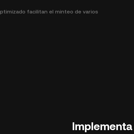
ptimizado facilitan el minteo de varios
Implement