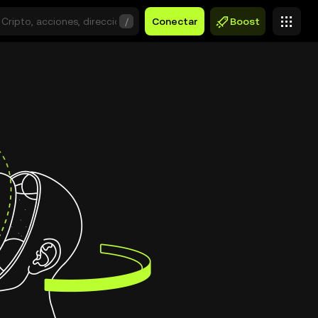
/
Conectar
Boost