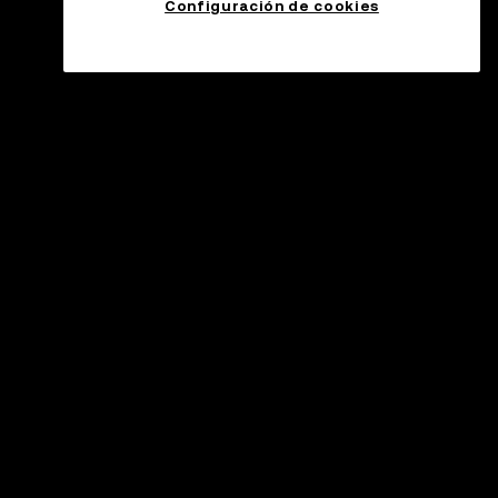
Configuración de cookies
oporte
tro de atención al cliente
ificación oficial