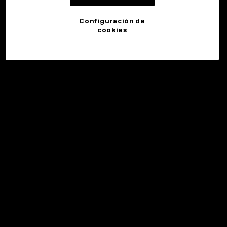
Configuración de
cookies
©2017 - 2026 WEB3.OKX.COM
Español (Latinoamérica)/USD