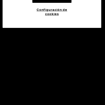
Configuración de
cookies
©2017 - 2026 WEB3.OKX.COM
Español (Latinoamérica)/USD