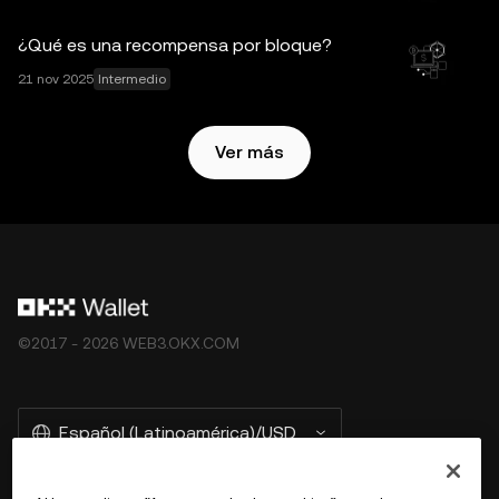
complementarios, y están sujetos a los
Términos de
¿Qué es una recompensa por bloque?
servicio del ecosistema Web3 de OKX
.
21 nov 2025
Intermedio
Ver más
©2017 - 2026 WEB3.OKX.COM
Español (Latinoamérica)/USD