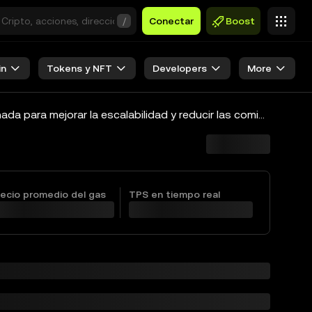
/
Conectar
Boost
in
Tokens y NFT
Developers
More
Scroll es una solución de escalabilidad de capa 2 para Ethereum que utiliza la tecnología de zk-Rollups. Está diseñada para mejorar la escalabilidad y reducir las comisiones por transacción de la red Ethereum. Ofrece una compatibilidad 100 % con la máquina virtual de Ethereum (EVM), es decir, las aplicaciones y herramientas de Ethereum existentes pueden funcionar perfectamente con Scroll sin necesidad de modificaciones.
recio promedio del gas
TPS en tiempo real