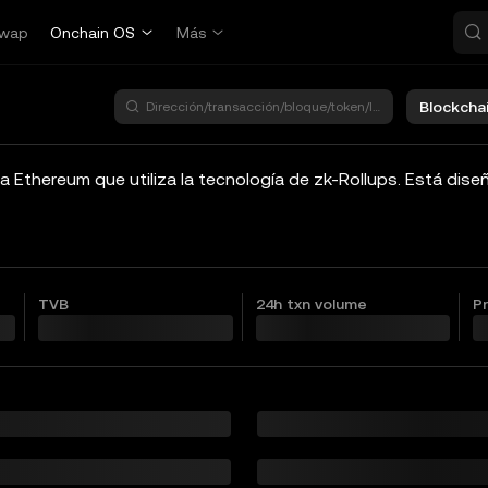
wap
Onchain OS
Más
Buscar
Blockcha
TVB
24h txn volume
P