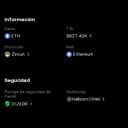
Información
Gana
TVL
ETH
$627.42K
Protocolo
Red
Zircuit
Ethereum
Seguridad
Puntaje de seguridad de
Auditorías
CertiK
Halborn
+ 3 más
85
/100