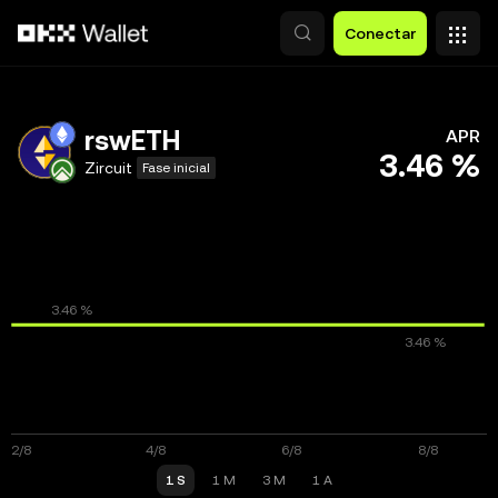
Saltar al contenido principal
Conectar
rswETH
APR
3.46 %
Zircuit
Fase inicial
1 S
1 M
3 M
1 A