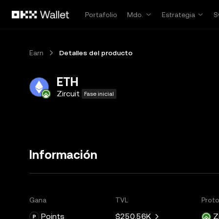
Saltar al contenido principal
Portafolio
Mdo.
Estrategia
S
Earn
Detalles del producto
ETH
Zircuit
Fase inicial
Información
Gana
TVL
Prot
Points
$250.56K
Z