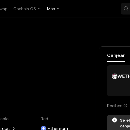
wap
Onchain OS
Más
Canjear
WET
Recibes
ocolo
Red
Se el
canje
ircuit
Ethereum