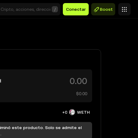
/
Conectar
Boost
H
$0.00
+0
WETH
iminó este producto. Solo se admite el
.