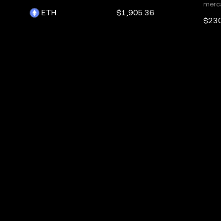
merc
ETH
$1,905.36
$23