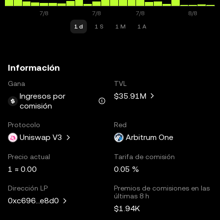
1 d
1 S
1 M
1 A
Información
Gana
TVL
Ingresos por
$35.91M
comisión
Protocolo
Red
Uniswap V3
Arbitrum One
Precio actual
Tarifa de comisión
1 ≈ 0.00
0.05 %
Dirección LP
Premios de comisiones en las
últimas 8 h
0xc696...e8d0
$1.94K