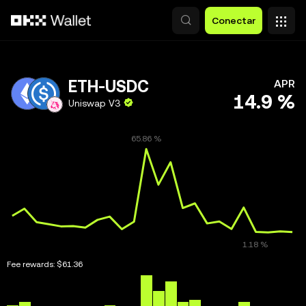
Saltar al contenido principal
Conectar
ETH-USDC
APR
14.9 %
Uniswap V3
Fee rewards:
$61.36