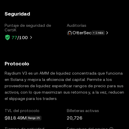
Seguridad
Puntaje de seguridad de
Auditorías
CertiK
OtterSec
+ 1 más
77
/100
Protocolo
Raydium V3 es un AMM de liquidez concentrada que funciona
en Solana y mejora la eficiencia del capital. Permite a los
proveedores de liquidez especificar rangos de precio para sus
activos, con lo que maximizan sus retornos y, a la vez, reducen
el slippage para los traders.
TVL del protocolo
Billeteras activas
$818.49M
20,726
Rango 25
Tiempo de actividad
Estructura del equipo