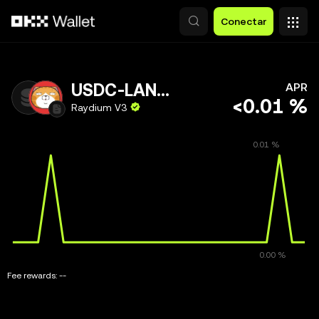
Saltar al contenido principal
Conectar
USDC-LANLAN
APR
<0.01 %
Raydium V3
Fee rewards:
--