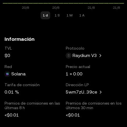
1 d
1 S
1 M
1 A
Información
TVL
Protocolo
$0
Raydium V3
Red
Precio actual
Solana
1 ≈ 0.00
Tarifa de comisión
Dirección LP
0.01 %
5wm7zU...39ce
Premios de comisiones en las
Premios de comisiones en los
últimas 8 h
últimos 30 min
<$0.01
<$0.01