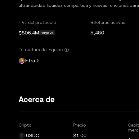
ultrarrápidas, liquidez compartida y nuevas funciones par
TVL del protocolo
Billeteras activas
$806.4M
5,480
Rango 25
Estructura del equipo
Infra
Acerca de
Cripto
Precio
Capit
merc
USDC
$1.00