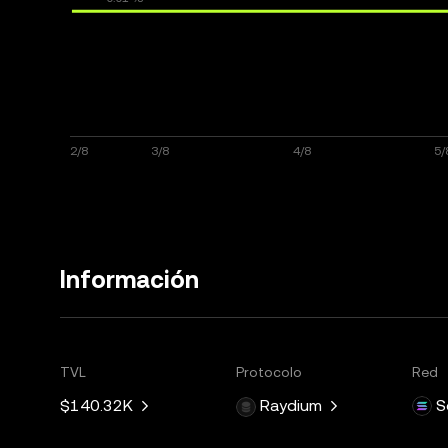
Información
TVL
Protocolo
Red
$140.32K
Raydium
S