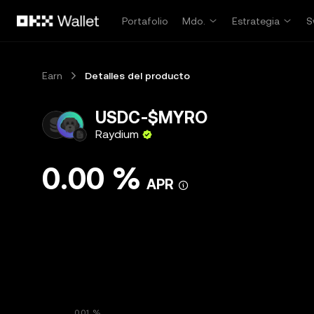
Saltar al contenido principal
Portafolio
Mdo.
Estrategia
S
Earn
Detalles del producto
USDC-$MYRO
Raydium
0.00 %
APR