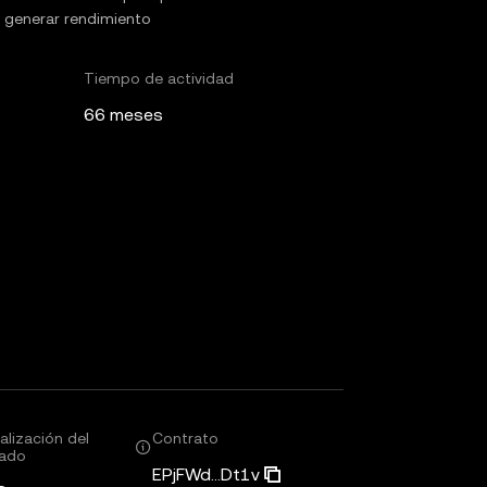
a generar rendimiento
Tiempo de actividad
66 meses
alización del
Contrato
ado
EPjFWd...Dt1v