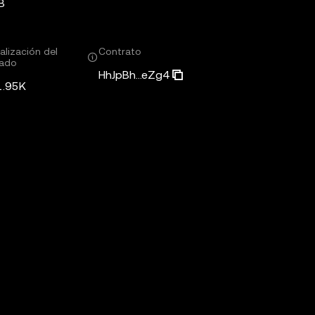
B
alización del
Contrato
ado
HhJpBh...eZg4
1.95K