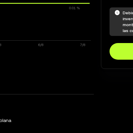
Debi
inver
mont
las c
olana