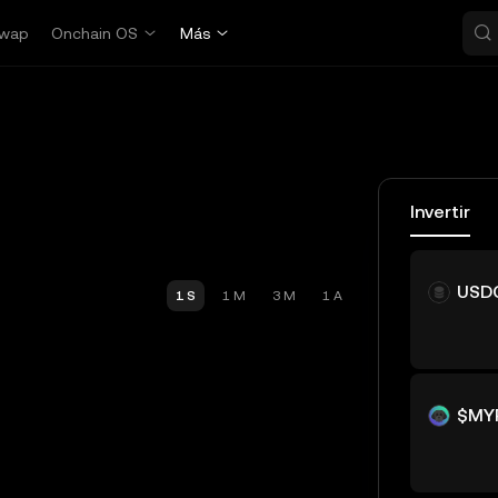
wap
Onchain OS
Más
Invertir
USD
1 S
1 M
3 M
1 A
$MY