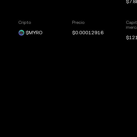
$7.8
Cripto
Precio
Capit
merc
$MYRO
$0.00012916
$12