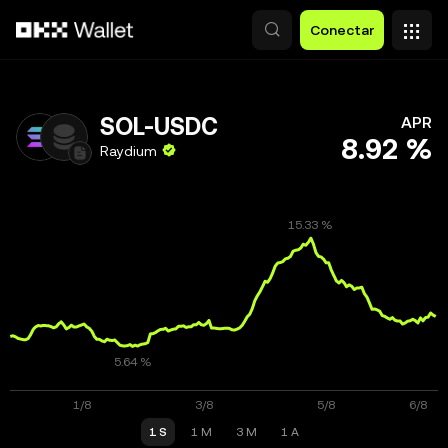
Saltar al contenido principal
Conectar
SOL-USDC
APR
8.92 %
Raydium
1 S
1 M
3 M
1 A