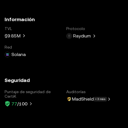
Información
TVL
Protocolo
$9.85M
Raydium
Red
Solana
Seguridad
Puntaje de seguridad de
Auditorías
CertiK
MadShield
+ 3 más
77
/100