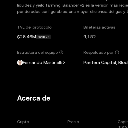
liquidez y yield farming. Balancer v2 es la versión más re
ponderados configurables, una mayor eficiencia del gas y t
TVL del protocolo
Billeteras activas
$26.46M
9,182
Rango 77
Estructura del equipo
Respaldado por
Fernando Martinelli
Pantera Capital, Bloc
Acerca de
Cripto
Precio
Capit
merc