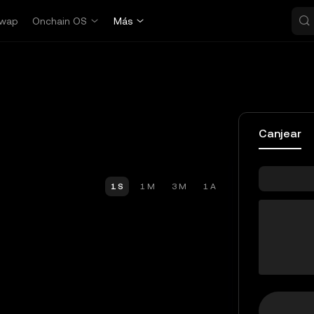
wap
Onchain OS
Más
Canjear
1 S
1 M
3 M
1 A
20ws