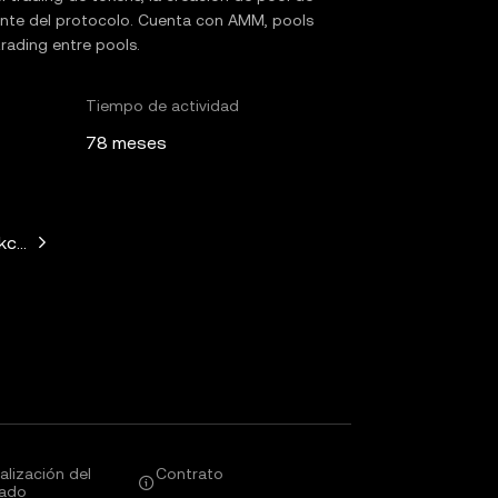
ciente del protocolo. Cuenta con AMM, pools
rading entre pools.
Tiempo de actividad
78 meses
kchain Capital, LongHash Ventures, Fenbushi Capital, Kain Wa
alización del
Contrato
ado