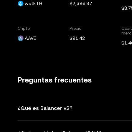
wstETH
$2,386.97
$8.7
Cripto
Precio
Capit
merc
AAVE
$91.42
$1.4
Preguntas frecuentes
¿Qué es Balancer v2?