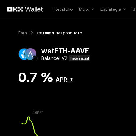
Saltar al contenido principal
Portafolio
Mdo.
Estrategia
S
Earn
Detalles del producto
wstETH-AAVE
Balancer V2
Fase inicial
0.7 %
APR