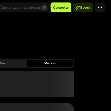
/
Conectar
Boost
Único
Múltiple
tETH-80AAVE
$0.00