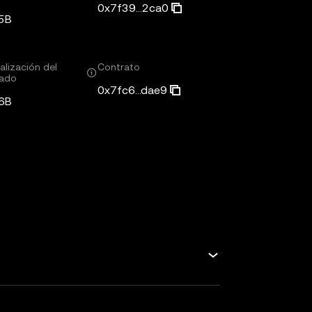
0x7f39...2ca0
5B
alización del
Contrato
ado
0x7fc6...dae9
6B