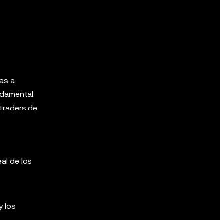
as a
ndamental.
 traders de
al de los
y los