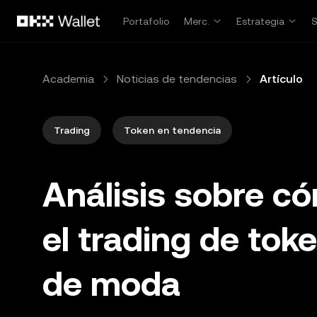
Pasar al contenido principal
Portafolio
Merc.
Estrategia
Academia
Noticias de tendencias
Artículo
Trading
Token en tendencia
Análisis sobre c
el trading de to
de moda