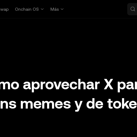
Swap
Onchain OS
Más
ómo aprovechar X pa
kens memes y de tok