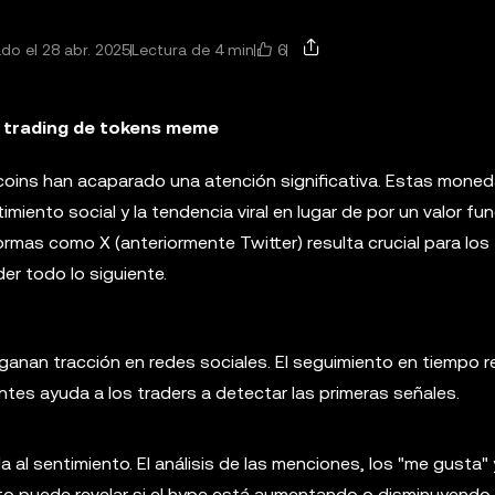
6
do el 28 abr. 2025
Lectura de 4 min
l trading de tokens meme
ecoins han acaparado una atención significativa. Estas moned
iento social y la tendencia viral en lugar de por un valor fu
ormas como X (anteriormente Twitter) resulta crucial para los
er todo lo siguiente.
anan tracción en redes sociales. El seguimiento en tiempo re
tes ayuda a los traders a detectar las primeras señales.
al sentimiento. El análisis de las menciones, los "me gusta" 
pto puede revelar si el hype está aumentando o disminuyendo.