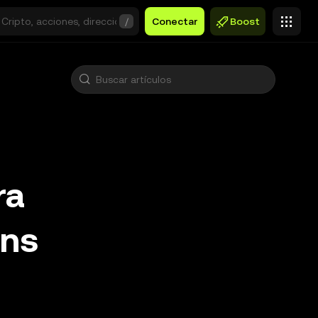
/
Conectar
Boost
ra
ens