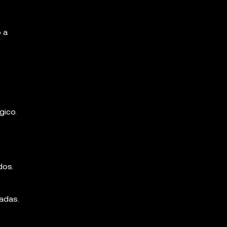
 a
gico.
dos.
cadas.