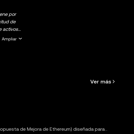
iene por
citud de
e activos
analizar
Ampliar
financiera.
 (incluidos
nte con el
entas de
 y
Ver más
 ofrece la
b3 de OKX
.
ropuesta de Mejora de Ethereum) diseñada para