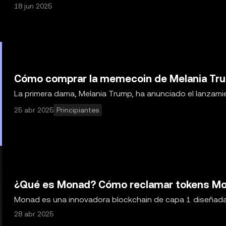
abordar desafíos específicos o introducir mejoras e
18 jun 2025
Cómo comprar la memecoin de Melania Tr
La primera dama, Melania Trump, ha anunciado el lanza
oficial de X el 19 de enero de 2025. El debut
25 abr 2025
Principiantes
¿Qué es Monad? Cómo reclamar tokens Mo
Monad es una innovadora blockchain de capa 1 diseñada p
Machine (EVM). Monad fue lanzado el 19 de feb
28 abr 2025