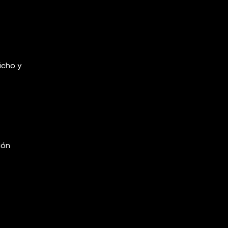
icho y
ión