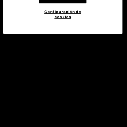
Configuración de
cookies
©2017 - 2026 WEB3.OKX.COM
Español (España)/USD