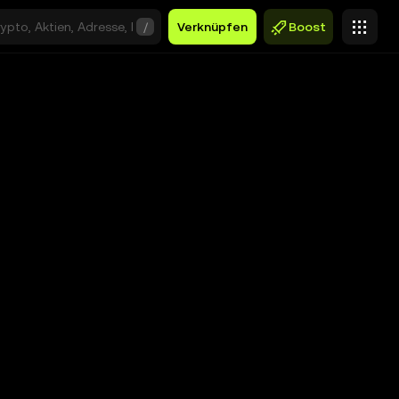
/
Verknüpfen
Boost