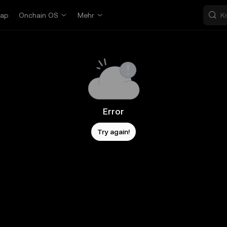
ap
Onchain OS
Mehr
Error
Try again!