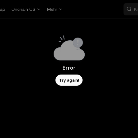
ap
Onchain OS
Mehr
Error
Try again!