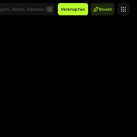
/
Verknüpfen
Boost