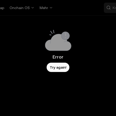
ap
Onchain OS
Mehr
Error
Try again!