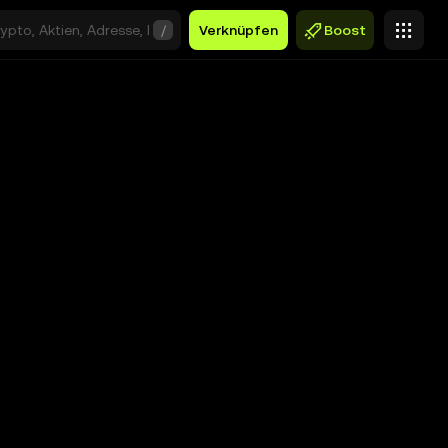
/
Verknüpfen
Boost