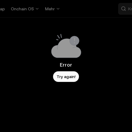
ap
Onchain OS
Mehr
Error
Try again!