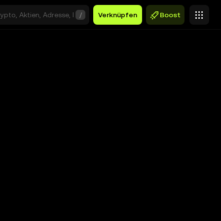
/
Verknüpfen
Boost