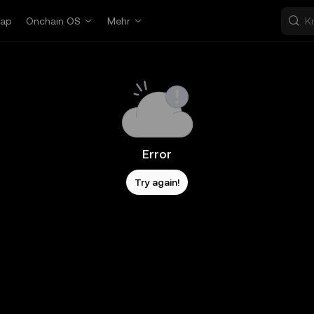
ap
Onchain OS
Mehr
Error
Try again!