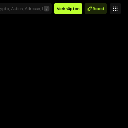
/
Verknüpfen
Boost