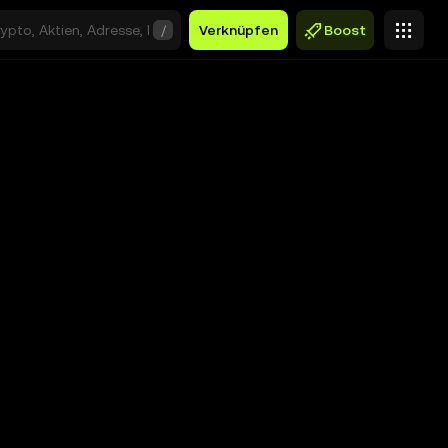
/
Verknüpfen
Boost