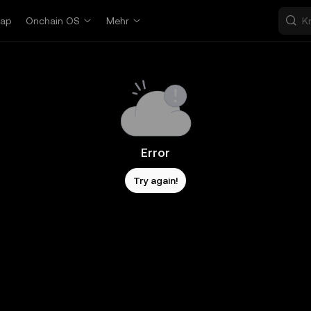
ap
Onchain OS
Mehr
Error
Try again!