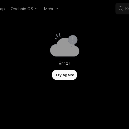
ap
Onchain OS
Mehr
Error
Try again!