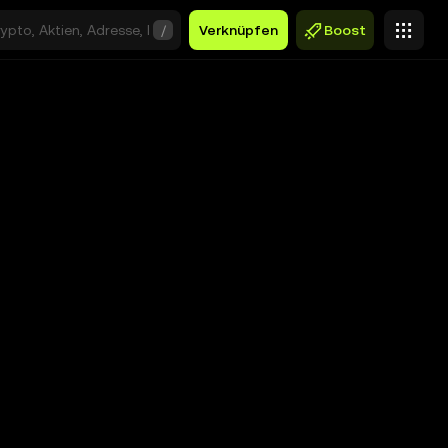
/
Verknüpfen
Boost