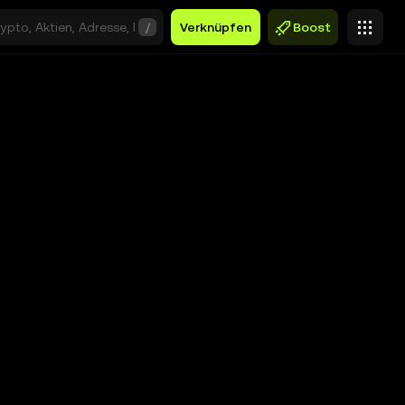
/
Verknüpfen
Boost