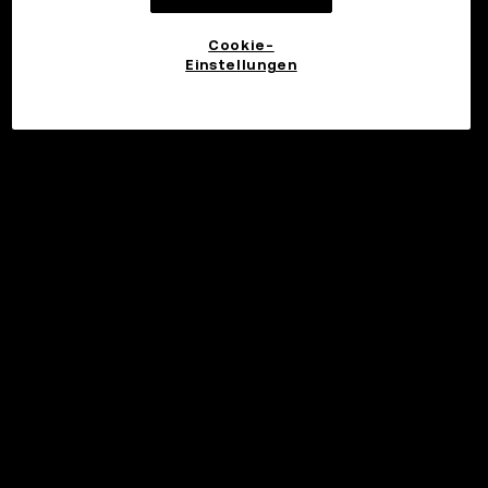
Cookie-
Einstellungen
©2017 - 2026 WEB3.OKX.COM
Deutsch/USD