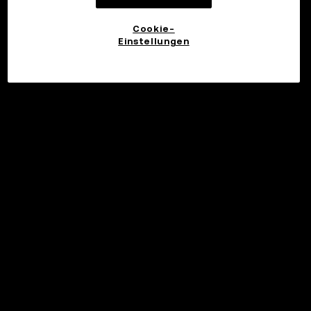
Cookie-
Einstellungen
©2017 - 2026 WEB3.OKX.COM
Deutsch/USD