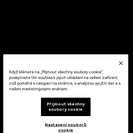
Když kliknete na „Přijmout všechny soubory cookie“,
poskytnete tím souhlas k jejich ukládání na vašem zařízení,
což pomáhá s navigací na stránce, s analýzou využití dat a s
našimi marketingovými snahami.
Přijmout všechny
soubory cookie
Nastavení souborů
cookie