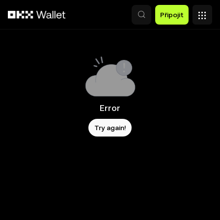
Přeskočit na hlavní obsah
Připojit
Error
Try again!