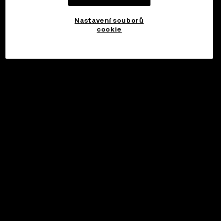
Nastavení souborů
cookie
©2017 - 2026 WEB3.OKX.COM
Čeština/USD