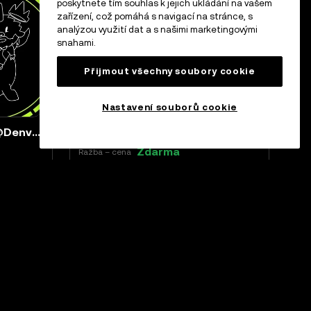
poskytnete tím souhlas k jejich ukládání na vašem
zařízení, což pomáhá s navigací na stránce, s
analýzou využití dat a s našimi marketingovými
snahami.
Přijmout všechny soubory cookie
Nastavení souborů cookie
Token OKX Web3 Night @Denver, POAP NFT zdarma k vyzvednutí
Bitcoin Adept NFT
Zdarma
Ražba – cena
Denver
Ukončeno
1K
Earth