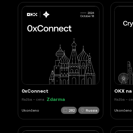
0xConnect
Zdarma
Ražba – cena
Ražba – c
Ukončeno
282
Russia
Ukončeno