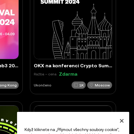
Hongkongský festival Web3 2024
OKX na konferenci Crypto Summit 2024!
Zdarma
Ražba – cena
ong Kong
Ukončeno
1K
Moscow
Když kliknete na „Přijmout všechny soubory cookie“,