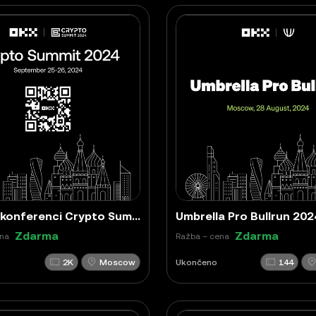
OKX na konferenci Crypto Summit 2024!
Umbrella Pro Bullrun 202
Zdarma
Zdarma
ena
Ražba – cena
2K
Moscow
Ukončeno
144