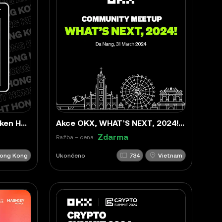
Vyzvedněte si zdarma token Hong Kong OKX Web3 Night POAP
Akce OKX, WHAT’S NEXT, 2024! – Da Nang Community Meetup
Zdarma
Ražba – cena
ong Kong
Ukončeno
734
Vietnam