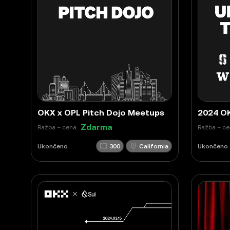
OKX x OPL Pitch Dojo Meetups
2024 OK
Zdarma
Ražba – cena
Ražba – c
Ukončeno
300
California
Ukončeno