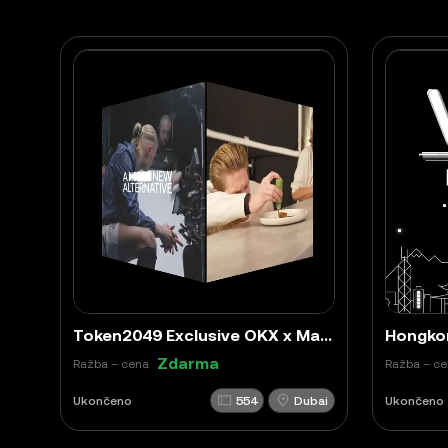
Token2049 Exclusive OKX x Manchester City - A New Alternative NFT
Zdarma
Ražba – cena
Ražba – c
Ukončeno
554
Dubai
Ukončeno