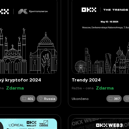
ý kryptofor 2024
Trendy 2024
Zdarma
Zdarma
ena
Ražba – cena
401
Russia
Ukončeno
367