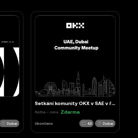
Setkání komunity OKX v SAE v říjnu 2024
Zdarma
Ražba – cena
Dubai
Ukončeno
43
Dubai