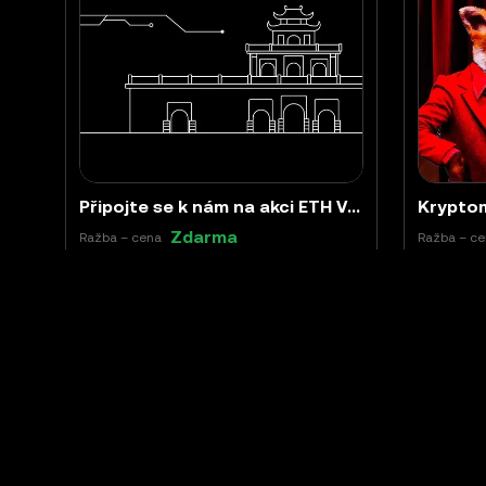
Připojte se k nám na akci ETH Vietnam: sklízejte dropy
Krypto
Zdarma
Ražba – cena
Ražba – c
Ukončeno
11
Vietnam
Ukončeno