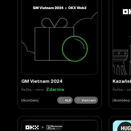
GM Vietnam 2024
Kazaňsk
Zdarma
Ražba – cena
Ražba – c
Ukončeno
418
Vietnam
Ukončeno