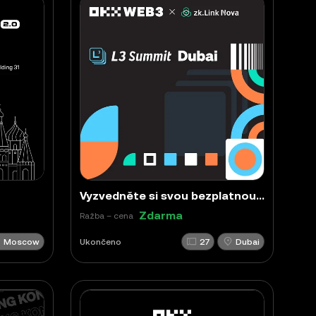
Vyzvedněte si svou bezplatnou vstupenku NFT na OKX × zkLink L3 Summit
Zdarma
Ražba – cena
Moscow
Ukončeno
27
Dubai