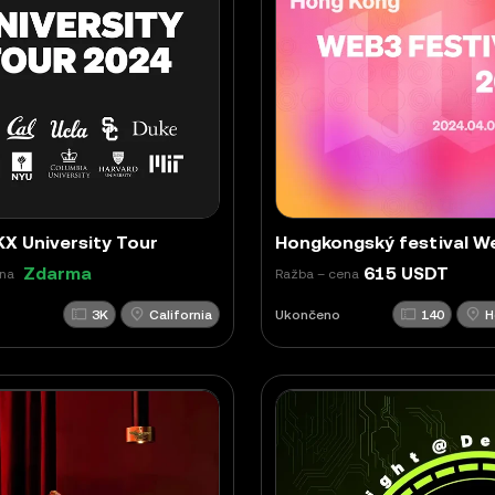
X University Tour
Zdarma
615 USDT
ena
Ražba – cena
3K
California
Ukončeno
140
H