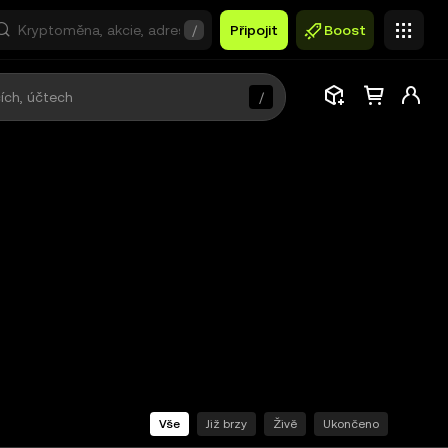
/
Připojit
Boost
/
Vše
Již brzy
Živě
Ukončeno