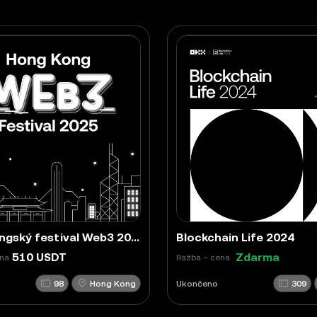
Hongkongský festival Web3 2025
Blockchain Life 2024
510 USDT
Zdarma
ena
Ražba – cena
98
Hong Kong
Ukončeno
309