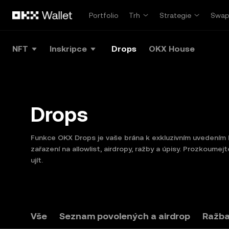
Přeskočit na hlavní obsah
Portfolio
Trh
Strategie
Swa
NFT
Inskripce
Drops
OKX House
Drops
Funkce OKX Drops je vaše brána k exkluzivním uvedením N
zařazení na allowlist, airdropy, ražby a úpisy. Prozkoume
ujít.
Vše
Seznam povolených a airdrop
Ražba