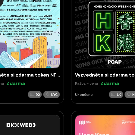
Vyzvedněte si zdarma token NFTNYC × OKX × HUGFest POAP NFT
Zdarma
Zdarma
ena
Ražba – cena
92
NYC
Ukončeno
1K
H