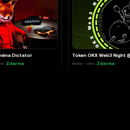
měna Dictator
Zdarma
Zdarma
ena
Ražba – cena
6K
Earth
Ukončeno
29