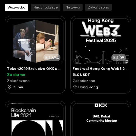
Wszystko
Nadchodzące
Na żywo
Zakończono
554
98
Token2049 Exclusive OKX x Manchester City - A New Alternative NFT
Festiwal Hong Kong Web3 2025
Za darmo
510 USDT
Zakończono
Zakończono
Dubai
Hong Kong