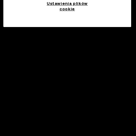
NYC
Hong Kong
Ustawienia plików
cookie
734
1K
OKX, WHAT’S NEXT, 2024! - Da Nang Community Meetup
OKX na szczycie kryptowalutowym 2024!
Za darmo
Za darmo
Zakończono
Zakończono
Vietnam
Moscow