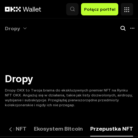
Przejdź do głównej treści
Połącz portfel
Dropy
Dropy
Dropy OKX to Twoja brama do ekskluzywnych premier NFT na Rynku
NFT OKX. Angażuj się w działania, takie jak listy dozwolonych, airdropy,
wybijanie i subskrypcje. Przeglądaj pierwszorzędne przedmioty
kolekcjonerskie i nigdy ich nie przegap.
wanie NFT
Ekosystem Bitcoin
Przepustka NFT