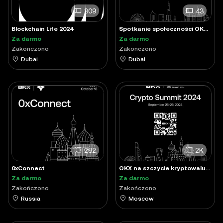
309
43
Blockchain Life 2024
Spotkanie społeczności OKX UAE w październiku 2024 r.
Za darmo
Za darmo
Zakończono
Zakończono
Dubai
Dubai
282
2K
0xConnect
OKX na szczycie kryptowalutowym 2024!
Za darmo
Za darmo
Zakończono
Zakończono
Russia
Moscow