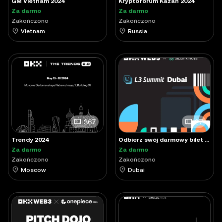
GM Vietnam 2024
Kryptoforum Kazan 2024
Za darmo
Za darmo
Zakończono
Zakończono
Vietnam
Russia
367
27
Trendy 2024
Odbierz swój darmowy bilet NFT na szczyt OKX × zkLink L3
Za darmo
Za darmo
Zakończono
Zakończono
Moscow
Dubai