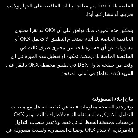
الخاصة بالـ token. يتم معالجة بيانات الحافظة على الجهاز ولا يتم
تخزينها أو مشاركتها أبدًا.
بتمكين هذه الميزة، فإنك توافق على أن OKX قد تقرأ محتوى
الحافظة الخاصة بك أثناء استخدام التطبيق. لا تتحمل OKX أي
مسؤولية عن أي خسارة ناتجة عن محتوى طرف ثالث في
الحافظة الخاصة بك. يمكنك تمكين أو تعطيل هذه الميزة في أي
وقت من صفحة تداول DEX في تطبيق محفظة OKX بالنقر على
المزيد
(ثلاث نقاط) في أعلى الصفحة.
بيان إخلاء المسؤولية
توفر هذه الصفحة معلومات فنية عن كيفية التفاعل مع منصات
التداول اللامركزية المستقلة التابعة لأطراف ثالثة. توفر OKX
برمجيات محفظة الحفظ الذاتي فقط ولا تدير منصات التداول
اللامركزية. لا تقدم OKX توصيات استثمارية وليست مسؤولة عن
أي خسائر محتملة.