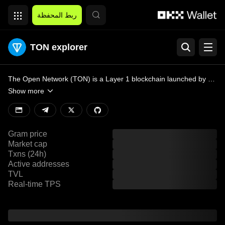
التخطي إلى المحتوى الأساسي
ربط المحفظة
TON explorer
Search
Developers
The Open Network (TON) is a Layer 1 blockchain launched by Telegram in 2018, designed to process millions of transactions per second (TPS) and scale to support hundreds of millions of users moving forward.
Show more
View all chains
Gram price
Market cap
Txns (24h)
Active addresses
TVL
Real-time TPS