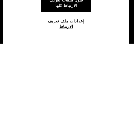
قبول ملفات تعريف
الارتباط كلها
إعدادات ملف تعريف
الارتباط
©2017 - 2026 WEB3.OKX.COM
العربية/USD
المزيد عن OKX Web3