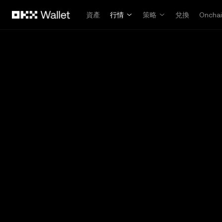
跳轉至主要內容
資產
行情
策略
兌換
Oncha