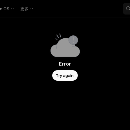
in OS
更多
Error
Try again!